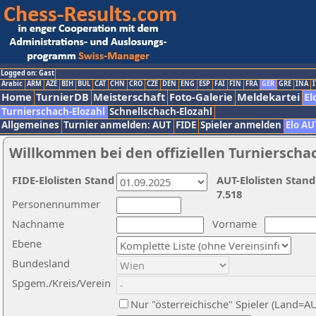
Logged on: Gast
Arabic
ARM
AZE
BIH
BUL
CAT
CHN
CRO
CZE
DEN
ENG
ESP
FAI
FIN
FRA
GER
GRE
INA
I
Home
TurnierDB
Meisterschaft
Foto-Galerie
Meldekartei
El
Turnierschach-Elozahl
Schnellschach-Elozahl
Allgemeines
Turnier anmelden: AUT
FIDE
Spieler anmelden
Elo AU
Willkommen bei den offiziellen Turnierscha
FIDE-Elolisten Stand
AUT-Elolisten Stand
7.518
Personennummer
Nachname
Vorname
Ebene
Bundesland
Spgem./Kreis/Verein
Nur "österreichische" Spieler (Land=A