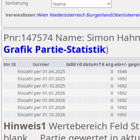
Sortierung
Vereinslisten:
Wien
Niederösterreich
Burgenland
Oberösterrei
Pnr:147574 Name: Simon Hahn
Grafik Partie-Statistik
)
tnr
St
turnier
bdld
rd
datum
f
K
erg
elo+/-
gegn
Elozahl per 01.04.2025
0
1648
Elozahl per 01.07.2025
0
1692
Elozahl per 01.10.2025
0
1692
Elozahl per 01.01.2026
0
1692
Elozahl per 01.04.2026
0
1692
Elozahl per 01.07.2026
0
1692
Elozahl per 01.10.2026
0
1692
Hinweis1
Wertebereich Feld St 
blank ... Partie gewertet in akt