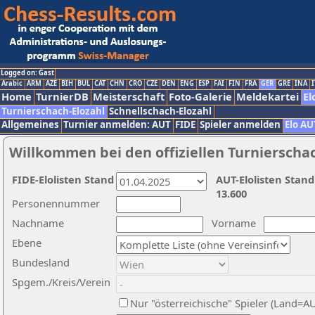
Logged on: Gast
Arabic
ARM
AZE
BIH
BUL
CAT
CHN
CRO
CZE
DEN
ENG
ESP
FAI
FIN
FRA
GER
GRE
INA
I
Home
TurnierDB
Meisterschaft
Foto-Galerie
Meldekartei
El
Turnierschach-Elozahl
Schnellschach-Elozahl
Allgemeines
Turnier anmelden: AUT
FIDE
Spieler anmelden
Elo AU
Willkommen bei den offiziellen Turnierscha
FIDE-Elolisten Stand
AUT-Elolisten Stand
13.600
Personennummer
Nachname
Vorname
Ebene
Bundesland
Spgem./Kreis/Verein
Nur "österreichische" Spieler (Land=A