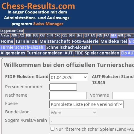
Logged on: Gast
Arabic
ARM
AZE
BIH
BUL
CAT
CHN
CRO
CZE
DEN
ENG
ESP
FAI
FIN
FRA
GER
GRE
INA
I
Home
TurnierDB
Meisterschaft
Foto-Galerie
Meldekartei
El
Turnierschach-Elozahl
Schnellschach-Elozahl
Allgemeines
Turnier anmelden: AUT
FIDE
Spieler anmelden
Elo AU
Willkommen bei den offiziellen Turnierscha
FIDE-Elolisten Stand
AUT-Elolisten Stand
13.945
Personennummer
Nachname
Vorname
Ebene
Bundesland
Spgem./Kreis/Verein
Nur "österreichische" Spieler (Land=A