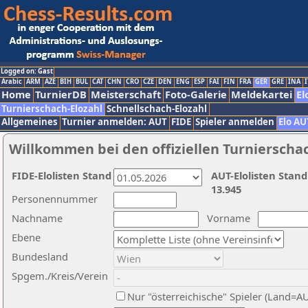
Logged on: Gast
Arabic
ARM
AZE
BIH
BUL
CAT
CHN
CRO
CZE
DEN
ENG
ESP
FAI
FIN
FRA
GER
GRE
INA
I
Home
TurnierDB
Meisterschaft
Foto-Galerie
Meldekartei
El
Turnierschach-Elozahl
Schnellschach-Elozahl
Allgemeines
Turnier anmelden: AUT
FIDE
Spieler anmelden
Elo AU
Willkommen bei den offiziellen Turnierscha
FIDE-Elolisten Stand
AUT-Elolisten Stand
13.945
Personennummer
Nachname
Vorname
Ebene
Bundesland
Spgem./Kreis/Verein
Nur "österreichische" Spieler (Land=A