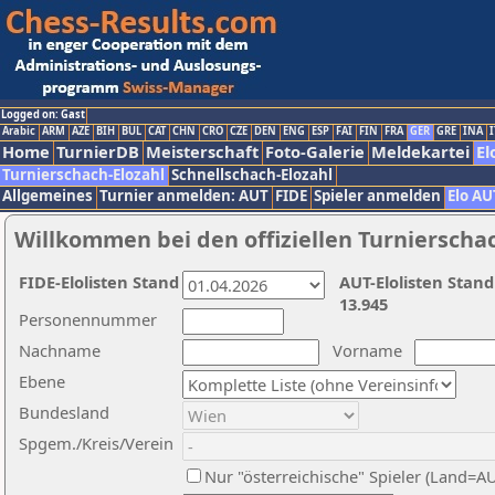
Logged on: Gast
Arabic
ARM
AZE
BIH
BUL
CAT
CHN
CRO
CZE
DEN
ENG
ESP
FAI
FIN
FRA
GER
GRE
INA
I
Home
TurnierDB
Meisterschaft
Foto-Galerie
Meldekartei
El
Turnierschach-Elozahl
Schnellschach-Elozahl
Allgemeines
Turnier anmelden: AUT
FIDE
Spieler anmelden
Elo AU
Willkommen bei den offiziellen Turnierscha
FIDE-Elolisten Stand
AUT-Elolisten Stand
13.945
Personennummer
Nachname
Vorname
Ebene
Bundesland
Spgem./Kreis/Verein
Nur "österreichische" Spieler (Land=A