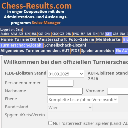
Logged on: Gast
Arabic
ARM
AZE
BIH
BUL
CAT
CHN
CRO
CZE
DEN
ENG
ESP
FAI
FIN
FRA
GER
GRE
INA
I
Home
TurnierDB
Meisterschaft
Foto-Galerie
Meldekartei
El
Turnierschach-Elozahl
Schnellschach-Elozahl
Allgemeines
Turnier anmelden: AUT
FIDE
Spieler anmelden
Elo AU
Willkommen bei den offiziellen Turnierscha
FIDE-Elolisten Stand
AUT-Elolisten Stand
7.518
Personennummer
Nachname
Vorname
Ebene
Bundesland
Spgem./Kreis/Verein
Nur "österreichische" Spieler (Land=A