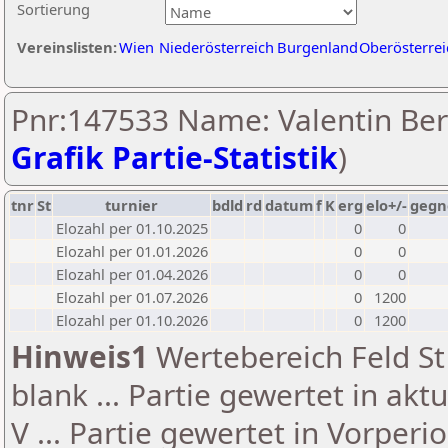
Sortierung
Vereinslisten:
Wien
Niederösterreich
Burgenland
Oberösterrei
Pnr:147533 Name: Valentin Ber
Grafik Partie-Statistik
)
tnr
St
turnier
bdld
rd
datum
f
K
erg
elo+/-
gegn
Elozahl per 01.10.2025
0
0
Elozahl per 01.01.2026
0
0
Elozahl per 01.04.2026
0
0
Elozahl per 01.07.2026
0
1200
Elozahl per 01.10.2026
0
1200
Hinweis1
Wertebereich Feld St 
blank ... Partie gewertet in akt
V ... Partie gewertet in Vorperi