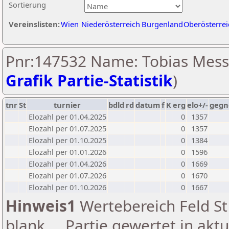
Sortierung
Vereinslisten:
Wien
Niederösterreich
Burgenland
Oberösterrei
Pnr:147532 Name: Tobias Mess
Grafik Partie-Statistik
)
tnr
St
turnier
bdld
rd
datum
f
K
erg
elo+/-
gegn
Elozahl per 01.04.2025
0
1357
Elozahl per 01.07.2025
0
1357
Elozahl per 01.10.2025
0
1384
Elozahl per 01.01.2026
0
1596
Elozahl per 01.04.2026
0
1669
Elozahl per 01.07.2026
0
1670
Elozahl per 01.10.2026
0
1667
Hinweis1
Wertebereich Feld St 
blank ... Partie gewertet in akt