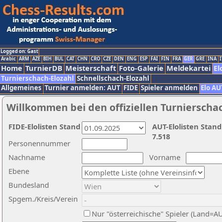
Logged on: Gast
Arabic
ARM
AZE
BIH
BUL
CAT
CHN
CRO
CZE
DEN
ENG
ESP
FAI
FIN
FRA
GER
GRE
INA
I
Home
TurnierDB
Meisterschaft
Foto-Galerie
Meldekartei
El
Turnierschach-Elozahl
Schnellschach-Elozahl
Allgemeines
Turnier anmelden: AUT
FIDE
Spieler anmelden
Elo AU
Willkommen bei den offiziellen Turnierscha
FIDE-Elolisten Stand
AUT-Elolisten Stand
7.518
Personennummer
Nachname
Vorname
Ebene
Bundesland
Spgem./Kreis/Verein
Nur "österreichische" Spieler (Land=A