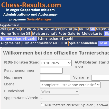
Logged on: Gast
Arabic
ARM
AZE
BIH
BUL
CAT
CHN
CRO
CZE
DEN
ENG
ESP
FAI
FIN
FRA
GER
GRE
INA
I
Home
TurnierDB
Meisterschaft
Foto-Galerie
Meldekartei
El
Turnierschach-Elozahl
Schnellschach-Elozahl
Allgemeines
Turnier anmelden: AUT
FIDE
Spieler anmelden
Elo AU
Willkommen bei den offiziellen Turnierscha
FIDE-Elolisten Stand
AUT-Elolisten Stand
8.601
Personennummer
Nachname
Vorname
Ebene
Bundesland
Spgem./Kreis/Verein
Nur "österreichische" Spieler (Land=A