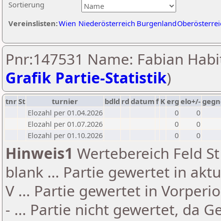
Sortierung
Vereinslisten:
Wien
Niederösterreich
Burgenland
Oberösterrei
Pnr:147531 Name: Fabian Habit
Grafik Partie-Statistik
)
tnr
St
turnier
bdld
rd
datum
f
K
erg
elo+/-
gegn
Elozahl per 01.04.2026
0
0
Elozahl per 01.07.2026
0
0
Elozahl per 01.10.2026
0
0
Hinweis1
Wertebereich Feld St 
blank ... Partie gewertet in akt
V ... Partie gewertet in Vorperi
- ... Partie nicht gewertet, da 