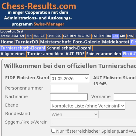
Logged on: Gast
Arabic
ARM
AZE
BIH
BUL
CAT
CHN
CRO
CZE
DEN
ENG
ESP
FAI
FIN
FRA
GER
GRE
INA
I
Home
TurnierDB
Meisterschaft
Foto-Galerie
Meldekartei
El
Turnierschach-Elozahl
Schnellschach-Elozahl
Allgemeines
Turnier anmelden: AUT
FIDE
Spieler anmelden
Elo AU
Willkommen bei den offiziellen Turnierscha
FIDE-Elolisten Stand
AUT-Elolisten Stand
13.945
Personennummer
Nachname
Vorname
Ebene
Bundesland
Spgem./Kreis/Verein
Nur "österreichische" Spieler (Land=A