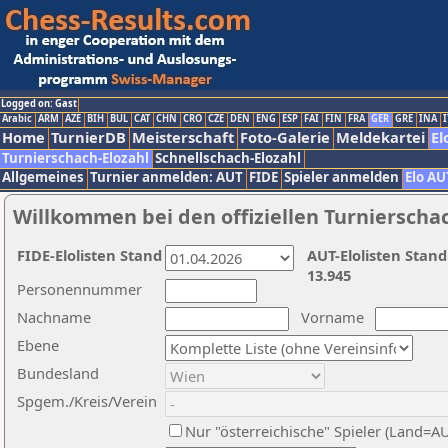
Logged on: Gast
Arabic
ARM
AZE
BIH
BUL
CAT
CHN
CRO
CZE
DEN
ENG
ESP
FAI
FIN
FRA
GER
GRE
INA
I
Home
TurnierDB
Meisterschaft
Foto-Galerie
Meldekartei
El
Turnierschach-Elozahl
Schnellschach-Elozahl
Allgemeines
Turnier anmelden: AUT
FIDE
Spieler anmelden
Elo AU
Willkommen bei den offiziellen Turnierscha
FIDE-Elolisten Stand
AUT-Elolisten Stand
13.945
Personennummer
Nachname
Vorname
Ebene
Bundesland
Spgem./Kreis/Verein
Nur "österreichische" Spieler (Land=A