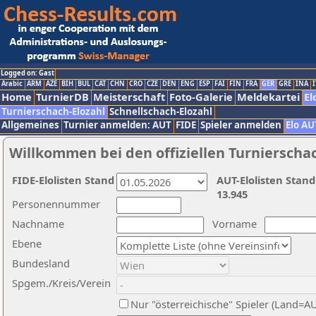
Logged on: Gast
Arabic
ARM
AZE
BIH
BUL
CAT
CHN
CRO
CZE
DEN
ENG
ESP
FAI
FIN
FRA
GER
GRE
INA
I
Home
TurnierDB
Meisterschaft
Foto-Galerie
Meldekartei
El
Turnierschach-Elozahl
Schnellschach-Elozahl
Allgemeines
Turnier anmelden: AUT
FIDE
Spieler anmelden
Elo AU
Willkommen bei den offiziellen Turnierscha
FIDE-Elolisten Stand
AUT-Elolisten Stand
13.945
Personennummer
Nachname
Vorname
Ebene
Bundesland
Spgem./Kreis/Verein
Nur "österreichische" Spieler (Land=A