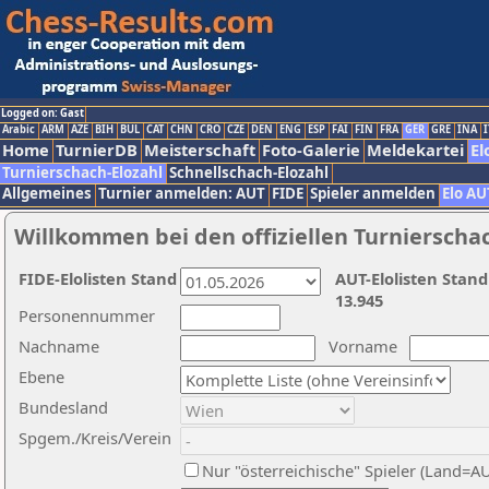
Logged on: Gast
Arabic
ARM
AZE
BIH
BUL
CAT
CHN
CRO
CZE
DEN
ENG
ESP
FAI
FIN
FRA
GER
GRE
INA
I
Home
TurnierDB
Meisterschaft
Foto-Galerie
Meldekartei
El
Turnierschach-Elozahl
Schnellschach-Elozahl
Allgemeines
Turnier anmelden: AUT
FIDE
Spieler anmelden
Elo AU
Willkommen bei den offiziellen Turnierscha
FIDE-Elolisten Stand
AUT-Elolisten Stand
13.945
Personennummer
Nachname
Vorname
Ebene
Bundesland
Spgem./Kreis/Verein
Nur "österreichische" Spieler (Land=A