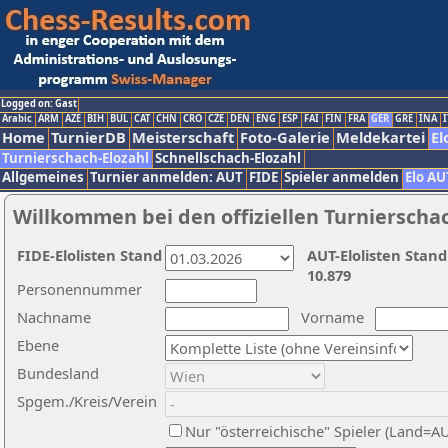
Logged on: Gast
Arabic
ARM
AZE
BIH
BUL
CAT
CHN
CRO
CZE
DEN
ENG
ESP
FAI
FIN
FRA
GER
GRE
INA
I
Home
TurnierDB
Meisterschaft
Foto-Galerie
Meldekartei
El
Turnierschach-Elozahl
Schnellschach-Elozahl
Allgemeines
Turnier anmelden: AUT
FIDE
Spieler anmelden
Elo AU
Willkommen bei den offiziellen Turnierscha
FIDE-Elolisten Stand
AUT-Elolisten Stand
10.879
Personennummer
Nachname
Vorname
Ebene
Bundesland
Spgem./Kreis/Verein
Nur "österreichische" Spieler (Land=A