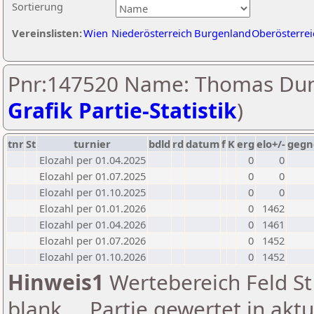
Sortierung
Vereinslisten:
Wien
Niederösterreich
Burgenland
Oberösterrei
Pnr:147520 Name: Thomas Dun
Grafik Partie-Statistik
)
tnr
St
turnier
bdld
rd
datum
f
K
erg
elo+/-
gegn
Elozahl per 01.04.2025
0
0
Elozahl per 01.07.2025
0
0
Elozahl per 01.10.2025
0
0
Elozahl per 01.01.2026
0
1462
Elozahl per 01.04.2026
0
1461
Elozahl per 01.07.2026
0
1452
Elozahl per 01.10.2026
0
1452
Hinweis1
Wertebereich Feld St 
blank ... Partie gewertet in akt