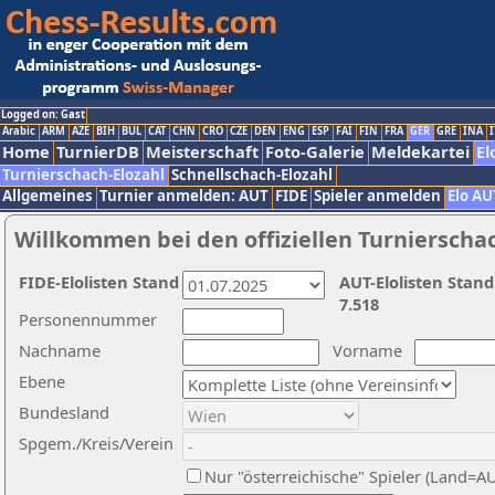
Logged on: Gast
Arabic
ARM
AZE
BIH
BUL
CAT
CHN
CRO
CZE
DEN
ENG
ESP
FAI
FIN
FRA
GER
GRE
INA
I
Home
TurnierDB
Meisterschaft
Foto-Galerie
Meldekartei
El
Turnierschach-Elozahl
Schnellschach-Elozahl
Allgemeines
Turnier anmelden: AUT
FIDE
Spieler anmelden
Elo AU
Willkommen bei den offiziellen Turnierscha
FIDE-Elolisten Stand
AUT-Elolisten Stand
7.518
Personennummer
Nachname
Vorname
Ebene
Bundesland
Spgem./Kreis/Verein
Nur "österreichische" Spieler (Land=A