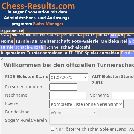
Logged on: Gast
Arabic
ARM
AZE
BIH
BUL
CAT
CHN
CRO
CZE
DEN
ENG
ESP
FAI
FIN
FRA
GER
GRE
INA
I
Home
TurnierDB
Meisterschaft
Foto-Galerie
Meldekartei
El
Turnierschach-Elozahl
Schnellschach-Elozahl
Allgemeines
Turnier anmelden: AUT
FIDE
Spieler anmelden
Elo AU
Willkommen bei den offiziellen Turnierscha
FIDE-Elolisten Stand
AUT-Elolisten Stand
7.518
Personennummer
Nachname
Vorname
Ebene
Bundesland
Spgem./Kreis/Verein
Nur "österreichische" Spieler (Land=A