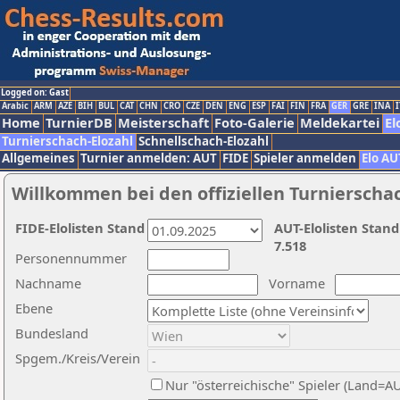
Logged on: Gast
Arabic
ARM
AZE
BIH
BUL
CAT
CHN
CRO
CZE
DEN
ENG
ESP
FAI
FIN
FRA
GER
GRE
INA
I
Home
TurnierDB
Meisterschaft
Foto-Galerie
Meldekartei
El
Turnierschach-Elozahl
Schnellschach-Elozahl
Allgemeines
Turnier anmelden: AUT
FIDE
Spieler anmelden
Elo AU
Willkommen bei den offiziellen Turnierscha
FIDE-Elolisten Stand
AUT-Elolisten Stand
7.518
Personennummer
Nachname
Vorname
Ebene
Bundesland
Spgem./Kreis/Verein
Nur "österreichische" Spieler (Land=A