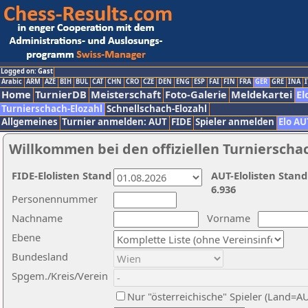
Logged on: Gast
Arabic
ARM
AZE
BIH
BUL
CAT
CHN
CRO
CZE
DEN
ENG
ESP
FAI
FIN
FRA
GER
GRE
INA
I
Home
TurnierDB
Meisterschaft
Foto-Galerie
Meldekartei
El
Turnierschach-Elozahl
Schnellschach-Elozahl
Allgemeines
Turnier anmelden: AUT
FIDE
Spieler anmelden
Elo AU
Willkommen bei den offiziellen Turnierscha
FIDE-Elolisten Stand
AUT-Elolisten Stand
6.936
Personennummer
Nachname
Vorname
Ebene
Bundesland
Spgem./Kreis/Verein
Nur "österreichische" Spieler (Land=A