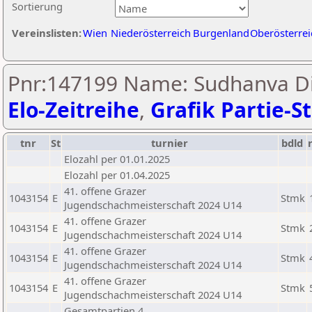
Sortierung
Vereinslisten:
Wien
Niederösterreich
Burgenland
Oberösterrei
Pnr:147199 Name: Sudhanva Di
Elo-Zeitreihe
,
Grafik Partie-St
tnr
St
turnier
bdld
Elozahl per 01.01.2025
Elozahl per 01.04.2025
41. offene Grazer
1043154
E
Stmk
Jugendschachmeisterschaft 2024 U14
41. offene Grazer
1043154
E
Stmk
Jugendschachmeisterschaft 2024 U14
41. offene Grazer
1043154
E
Stmk
Jugendschachmeisterschaft 2024 U14
41. offene Grazer
1043154
E
Stmk
Jugendschachmeisterschaft 2024 U14
Gesamtpartien 4