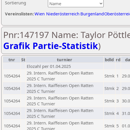
Sortierung
Vereinslisten:
Wien
Niederösterreich
Burgenland
Oberösterrei
Pnr:147197 Name: Taylor Pöttle
Grafik Partie-Statistik
)
tnr
St
turnier
bdld
rd
d
Elozahl per 01.04.2025
29. Intern. Raiffeisen Open Ratten
1054264
Stmk
1
29.
2025 C Turnier
29. Intern. Raiffeisen Open Ratten
1054264
Stmk
2
29.
2025 C Turnier
29. Intern. Raiffeisen Open Ratten
1054264
Stmk
3
30.
2025 C Turnier
29. Intern. Raiffeisen Open Ratten
1054264
Stmk
4
31.
2025 C Turnier
29. Intern. Raiffeisen Open Ratten
1054264
Stmk
5
01.
2025 C Turnier