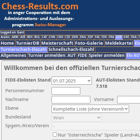
Logged on: Gast
Arabic
ARM
AZE
BIH
BUL
CAT
CHN
CRO
CZE
DEN
ENG
ESP
FAI
FIN
FRA
GER
GRE
INA
I
Home
TurnierDB
Meisterschaft
Foto-Galerie
Meldekartei
El
Turnierschach-Elozahl
Schnellschach-Elozahl
Allgemeines
Turnier anmelden: AUT
FIDE
Spieler anmelden
Elo AU
Willkommen bei den offiziellen Turnierscha
FIDE-Elolisten Stand
AUT-Elolisten Stand
7.518
Personennummer
Nachname
Vorname
Ebene
Bundesland
Spgem./Kreis/Verein
Nur "österreichische" Spieler (Land=A