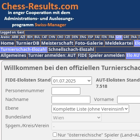
Logged on: Gast
Arabic
ARM
AZE
BIH
BUL
CAT
CHN
CRO
CZE
DEN
ENG
ESP
FAI
FIN
FRA
GER
GRE
INA
I
Home
TurnierDB
Meisterschaft
Foto-Galerie
Meldekartei
El
Turnierschach-Elozahl
Schnellschach-Elozahl
Allgemeines
Turnier anmelden: AUT
FIDE
Spieler anmelden
Elo AU
Willkommen bei den offiziellen Turnierscha
FIDE-Elolisten Stand
AUT-Elolisten Stand
7.518
Personennummer
Nachname
Vorname
Ebene
Bundesland
Spgem./Kreis/Verein
Nur "österreichische" Spieler (Land=A