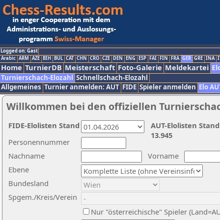
Logged on: Gast
Arabic
ARM
AZE
BIH
BUL
CAT
CHN
CRO
CZE
DEN
ENG
ESP
FAI
FIN
FRA
GER
GRE
INA
I
Home
TurnierDB
Meisterschaft
Foto-Galerie
Meldekartei
El
Turnierschach-Elozahl
Schnellschach-Elozahl
Allgemeines
Turnier anmelden: AUT
FIDE
Spieler anmelden
Elo AU
Willkommen bei den offiziellen Turnierscha
FIDE-Elolisten Stand
AUT-Elolisten Stand
13.945
Personennummer
Nachname
Vorname
Ebene
Bundesland
Spgem./Kreis/Verein
Nur "österreichische" Spieler (Land=A