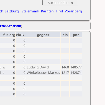
ch
Salzburg
Steiermark
Kärnten
Tirol
Vorarlberg
rtie-Statistik
)
f
K
erg
elo+/-
gegner
elo
pnr
0
0
0
0
0
0
0
0
0
0
5
w
0
0
Ludwig David
1468
148577
4
s
0
0
Winkelbauer Markus
1217
142874
0
0
0
0
0
0
0
0