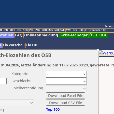
Servert
TA
JPN
MKD
LTU
NED
POL
POR
ROU
RUS
SRB
SVK
SWE
TUR
UKR
VIE
FontSize:11pt
ozahlen
FAQ
Onlineanmeldung
Swiss-Manager
ÖSB
FIDE
T
Elo Vorschau
Elo FIDE
ch-Elozahlen des ÖSB
 01.04.2026, letzte Änderung am 11.07.2026 09:29, gewertete P
Kategorie
Geschlecht
Spielberechtigung
Top 100
UT)