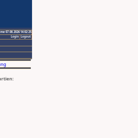
ime 07.08.2026 14:02:25
Login
Logout
artien: