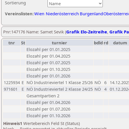
Sortierung
Vereinslisten:
Wien
Niederösterreich
Burgenland
Oberösterrei
Pnr:147176 Name: Samet Sevik (
Grafik Elo-Zeitreihe
,
Grafik Pa
tnr
St
turnier
bdld
rd
datum
Elozahl per 01.01.2025
Elozahl per 01.04.2025
Elozahl per 01.07.2025
Elozahl per 01.10.2025
Elozahl per 01.01.2026
1225934
E
NÖ Industrieviertel 1 Klasse 25/26
NÖ
6
14.12.202
971601
E
NÖ Industrieviertel 2 Klasse 24/25
NÖ
4
01.12.202
Gesamtpartien 2
Elozahl per 01.04.2026
Elozahl per 01.07.2026
Elozahl per 01.10.2026
Hinweis1
Wertebereich Feld St (Status)
blank ... Partie gewertet in aktueller Periode gespielt