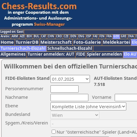
Logged on: Gast
Arabic
ARM
AZE
BIH
BUL
CAT
CHN
CRO
CZE
DEN
ENG
ESP
FAI
FIN
FRA
GER
GRE
INA
I
Home
TurnierDB
Meisterschaft
Foto-Galerie
Meldekartei
El
Turnierschach-Elozahl
Schnellschach-Elozahl
Allgemeines
Turnier anmelden: AUT
FIDE
Spieler anmelden
Elo AU
Willkommen bei den offiziellen Turnierscha
FIDE-Elolisten Stand
AUT-Elolisten Stand
7.518
Personennummer
Nachname
Vorname
Ebene
Bundesland
Spgem./Kreis/Verein
Nur "österreichische" Spieler (Land=A