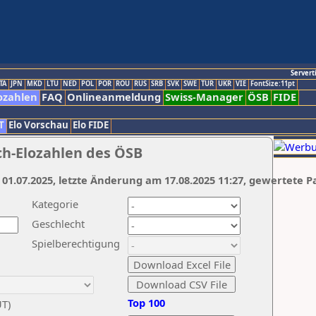
Servert
TA
JPN
MKD
LTU
NED
POL
POR
ROU
RUS
SRB
SVK
SWE
TUR
UKR
VIE
FontSize:11pt
ozahlen
FAQ
Onlineanmeldung
Swiss-Manager
ÖSB
FIDE
T
Elo Vorschau
Elo FIDE
ch-Elozahlen des ÖSB
 01.07.2025, letzte Änderung am 17.08.2025 11:27, gewertete P
Kategorie
Geschlecht
Spielberechtigung
Top 100
UT)