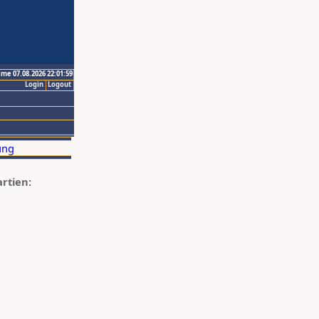
ime 07.08.2026 22:01:59
Login
Logout
artien: