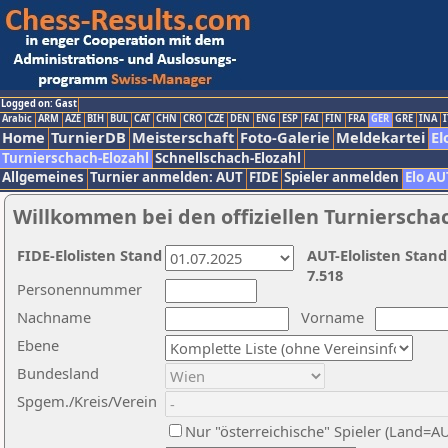
Logged on: Gast
Arabic
ARM
AZE
BIH
BUL
CAT
CHN
CRO
CZE
DEN
ENG
ESP
FAI
FIN
FRA
GER
GRE
INA
I
Home
TurnierDB
Meisterschaft
Foto-Galerie
Meldekartei
El
Turnierschach-Elozahl
Schnellschach-Elozahl
Allgemeines
Turnier anmelden: AUT
FIDE
Spieler anmelden
Elo AU
Willkommen bei den offiziellen Turnierscha
FIDE-Elolisten Stand
AUT-Elolisten Stand
7.518
Personennummer
Nachname
Vorname
Ebene
Bundesland
Spgem./Kreis/Verein
Nur "österreichische" Spieler (Land=A