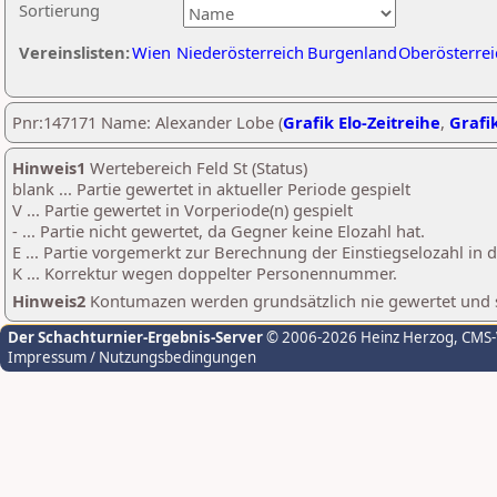
Sortierung
Vereinslisten:
Wien
Niederösterreich
Burgenland
Oberösterrei
Pnr:147171 Name: Alexander Lobe (
Grafik Elo-Zeitreihe
,
Grafik
Hinweis1
Wertebereich Feld St (Status)
blank ... Partie gewertet in aktueller Periode gespielt
V ... Partie gewertet in Vorperiode(n) gespielt
- ... Partie nicht gewertet, da Gegner keine Elozahl hat.
E ... Partie vorgemerkt zur Berechnung der Einstiegselozahl in
K ... Korrektur wegen doppelter Personennummer.
Hinweis2
Kontumazen werden grundsätzlich nie gewertet und sin
Der Schachturnier-Ergebnis-Server
© 2006-2026 Heinz Herzog
, CMS
Impressum / Nutzungsbedingungen