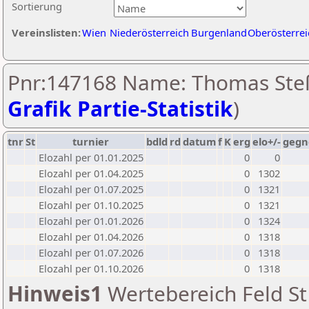
Sortierung
Vereinslisten:
Wien
Niederösterreich
Burgenland
Oberösterrei
Pnr:147168 Name: Thomas Steß
Grafik Partie-Statistik
)
tnr
St
turnier
bdld
rd
datum
f
K
erg
elo+/-
gegn
Elozahl per 01.01.2025
0
0
Elozahl per 01.04.2025
0
1302
Elozahl per 01.07.2025
0
1321
Elozahl per 01.10.2025
0
1321
Elozahl per 01.01.2026
0
1324
Elozahl per 01.04.2026
0
1318
Elozahl per 01.07.2026
0
1318
Elozahl per 01.10.2026
0
1318
Hinweis1
Wertebereich Feld St 