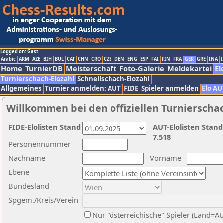
Logged on: Gast
Arabic
ARM
AZE
BIH
BUL
CAT
CHN
CRO
CZE
DEN
ENG
ESP
FAI
FIN
FRA
GER
GRE
INA
I
Home
TurnierDB
Meisterschaft
Foto-Galerie
Meldekartei
El
Turnierschach-Elozahl
Schnellschach-Elozahl
Allgemeines
Turnier anmelden: AUT
FIDE
Spieler anmelden
Elo AU
Willkommen bei den offiziellen Turnierscha
FIDE-Elolisten Stand
AUT-Elolisten Stand
7.518
Personennummer
Nachname
Vorname
Ebene
Bundesland
Spgem./Kreis/Verein
Nur "österreichische" Spieler (Land=A