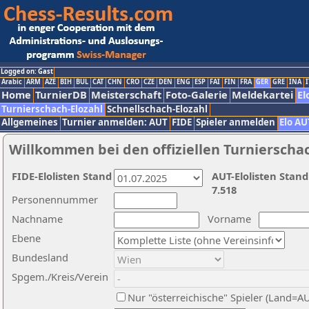
Logged on: Gast
Arabic
ARM
AZE
BIH
BUL
CAT
CHN
CRO
CZE
DEN
ENG
ESP
FAI
FIN
FRA
GER
GRE
INA
I
Home
TurnierDB
Meisterschaft
Foto-Galerie
Meldekartei
El
Turnierschach-Elozahl
Schnellschach-Elozahl
Allgemeines
Turnier anmelden: AUT
FIDE
Spieler anmelden
Elo AU
Willkommen bei den offiziellen Turnierscha
FIDE-Elolisten Stand
AUT-Elolisten Stand
7.518
Personennummer
Nachname
Vorname
Ebene
Bundesland
Spgem./Kreis/Verein
Nur "österreichische" Spieler (Land=A