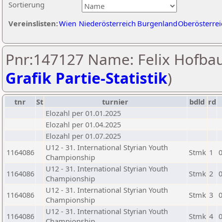
Sortierung
Vereinslisten:
Wien
Niederösterreich
Burgenland
Oberösterrei
Pnr:147127 Name: Felix Hofbau
Grafik Partie-Statistik
)
tnr
St
turnier
bdld
rd
Elozahl per 01.01.2025
Elozahl per 01.04.2025
Elozahl per 01.07.2025
U12 - 31. International Styrian Youth
1164086
Stmk
1
Championship
U12 - 31. International Styrian Youth
1164086
Stmk
2
Championship
U12 - 31. International Styrian Youth
1164086
Stmk
3
Championship
U12 - 31. International Styrian Youth
1164086
Stmk
4
Championship