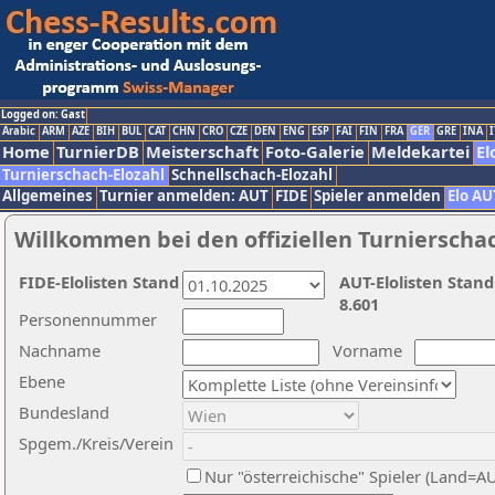
Logged on: Gast
Arabic
ARM
AZE
BIH
BUL
CAT
CHN
CRO
CZE
DEN
ENG
ESP
FAI
FIN
FRA
GER
GRE
INA
I
Home
TurnierDB
Meisterschaft
Foto-Galerie
Meldekartei
El
Turnierschach-Elozahl
Schnellschach-Elozahl
Allgemeines
Turnier anmelden: AUT
FIDE
Spieler anmelden
Elo AU
Willkommen bei den offiziellen Turnierscha
FIDE-Elolisten Stand
AUT-Elolisten Stand
8.601
Personennummer
Nachname
Vorname
Ebene
Bundesland
Spgem./Kreis/Verein
Nur "österreichische" Spieler (Land=A