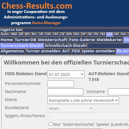
Logged on: Gast
Arabic
ARM
AZE
BIH
BUL
CAT
CHN
CRO
CZE
DEN
ENG
ESP
FAI
FIN
FRA
GER
GRE
INA
I
Home
TurnierDB
Meisterschaft
Foto-Galerie
Meldekartei
El
Turnierschach-Elozahl
Schnellschach-Elozahl
Allgemeines
Turnier anmelden: AUT
FIDE
Spieler anmelden
Elo AU
Willkommen bei den offiziellen Turnierscha
FIDE-Elolisten Stand
AUT-Elolisten Stand
7.518
Personennummer
Nachname
Vorname
Ebene
Bundesland
Spgem./Kreis/Verein
Nur "österreichische" Spieler (Land=A