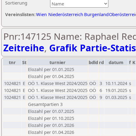
Sortierung
Vereinslisten:
Wien
Niederösterreich
Burgenland
Oberösterrei
Pnr:147125 Name: Raphael Re
Zeitreihe
,
Grafik Partie-Statis
tnr
St
turnier
bdld
rd
datum
f
K
Elozahl per 01.01.2025
Elozahl per 01.04.2025
1024821
E
OÖ 1. Klasse West 2024/2025
OÖ
3
10.11.2024
s
1024821
E
OÖ 1. Klasse West 2024/2025
OÖ
6
19.01.2025
s
1024821
E
OÖ 1. Klasse West 2024/2025
OÖ
9
01.03.2025
s
Gesamtpartien 3
Elozahl per 01.07.2025
Elozahl per 01.10.2025
Elozahl per 01.01.2026
Elozahl per 01.04.2026