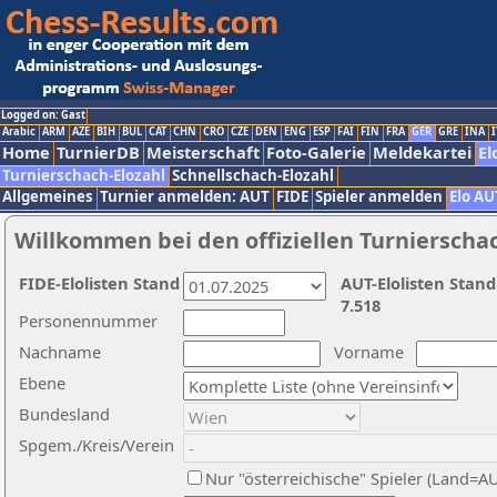
Logged on: Gast
Arabic
ARM
AZE
BIH
BUL
CAT
CHN
CRO
CZE
DEN
ENG
ESP
FAI
FIN
FRA
GER
GRE
INA
I
Home
TurnierDB
Meisterschaft
Foto-Galerie
Meldekartei
El
Turnierschach-Elozahl
Schnellschach-Elozahl
Allgemeines
Turnier anmelden: AUT
FIDE
Spieler anmelden
Elo AU
Willkommen bei den offiziellen Turnierscha
FIDE-Elolisten Stand
AUT-Elolisten Stand
7.518
Personennummer
Nachname
Vorname
Ebene
Bundesland
Spgem./Kreis/Verein
Nur "österreichische" Spieler (Land=A