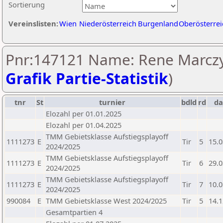
Sortierung
Vereinslisten:
Wien
Niederösterreich
Burgenland
Oberösterrei
Pnr:147121 Name: Rene Marczy
Grafik Partie-Statistik
)
tnr
St
turnier
bdld
rd
d
Elozahl per 01.01.2025
Elozahl per 01.04.2025
TMM Gebietsklasse Aufstiegsplayoff
1111273
E
Tir
5
15.0
2024/2025
TMM Gebietsklasse Aufstiegsplayoff
1111273
E
Tir
6
29.0
2024/2025
TMM Gebietsklasse Aufstiegsplayoff
1111273
E
Tir
7
10.0
2024/2025
990084
E
TMM Gebietsklasse West 2024/2025
Tir
5
14.1
Gesamtpartien 4