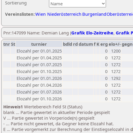
Sortierung
Vereinslisten:
Wien
Niederösterreich
Burgenland
Oberösterrei
Pnr:147099 Name: Demian Lang (
Grafik Elo-Zeitreihe
,
Grafik P
tnr
St
turnier
bdld
rd
datum
f
K
erg
elo+/-
gegn
Elozahl per 01.01.2025
0
1200
Elozahl per 01.04.2025
0
1272
Elozahl per 01.07.2025
0
1272
Elozahl per 01.10.2025
0
1272
Elozahl per 01.01.2026
0
1292
Elozahl per 01.04.2026
0
1272
Elozahl per 01.07.2026
0
1272
Elozahl per 01.10.2026
0
1272
Hinweis1
Wertebereich Feld St (Status)
blank ... Partie gewertet in aktueller Periode gespielt
V ... Partie gewertet in Vorperiode(n) gespielt
- ... Partie nicht gewertet, da Gegner keine Elozahl hat.
E ... Partie vorgemerkt zur Berechnung der Einstiegselozahl in