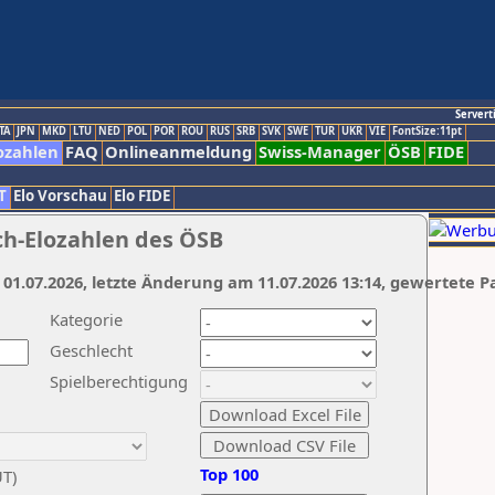
Servert
TA
JPN
MKD
LTU
NED
POL
POR
ROU
RUS
SRB
SVK
SWE
TUR
UKR
VIE
FontSize:11pt
ozahlen
FAQ
Onlineanmeldung
Swiss-Manager
ÖSB
FIDE
T
Elo Vorschau
Elo FIDE
ch-Elozahlen des ÖSB
 01.07.2026, letzte Änderung am 11.07.2026 13:14, gewertete P
Kategorie
Geschlecht
Spielberechtigung
Top 100
UT)