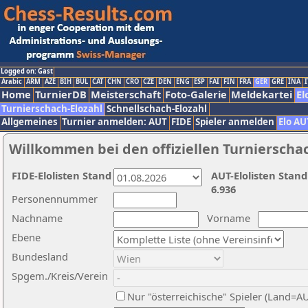
Logged on: Gast
Arabic
ARM
AZE
BIH
BUL
CAT
CHN
CRO
CZE
DEN
ENG
ESP
FAI
FIN
FRA
GER
GRE
INA
I
Home
TurnierDB
Meisterschaft
Foto-Galerie
Meldekartei
El
Turnierschach-Elozahl
Schnellschach-Elozahl
Allgemeines
Turnier anmelden: AUT
FIDE
Spieler anmelden
Elo AU
Willkommen bei den offiziellen Turnierscha
FIDE-Elolisten Stand
AUT-Elolisten Stand
6.936
Personennummer
Nachname
Vorname
Ebene
Bundesland
Spgem./Kreis/Verein
Nur "österreichische" Spieler (Land=A