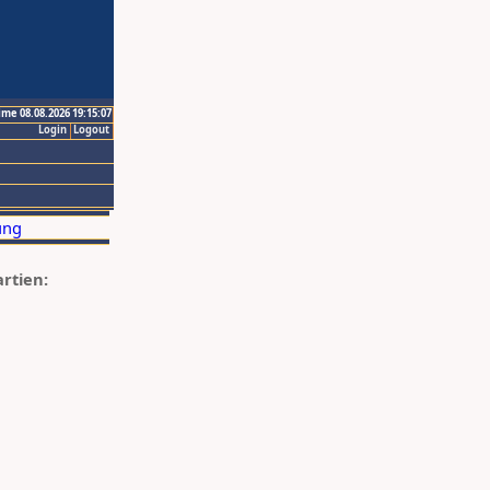
ime 08.08.2026 19:15:07
Login
Logout
artien: