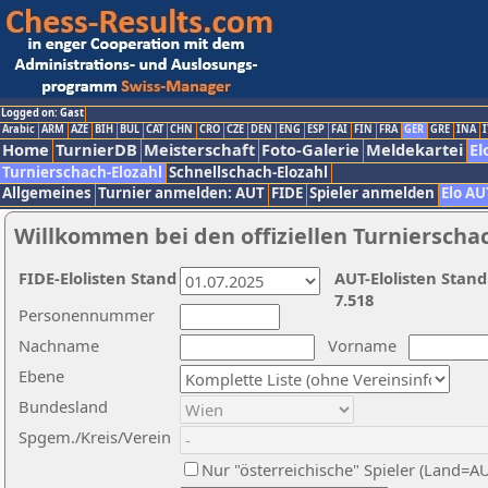
Logged on: Gast
Arabic
ARM
AZE
BIH
BUL
CAT
CHN
CRO
CZE
DEN
ENG
ESP
FAI
FIN
FRA
GER
GRE
INA
I
Home
TurnierDB
Meisterschaft
Foto-Galerie
Meldekartei
El
Turnierschach-Elozahl
Schnellschach-Elozahl
Allgemeines
Turnier anmelden: AUT
FIDE
Spieler anmelden
Elo AU
Willkommen bei den offiziellen Turnierscha
FIDE-Elolisten Stand
AUT-Elolisten Stand
7.518
Personennummer
Nachname
Vorname
Ebene
Bundesland
Spgem./Kreis/Verein
Nur "österreichische" Spieler (Land=A