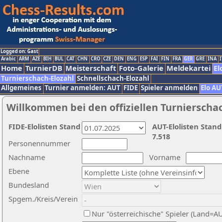
Logged on: Gast
Arabic
ARM
AZE
BIH
BUL
CAT
CHN
CRO
CZE
DEN
ENG
ESP
FAI
FIN
FRA
GER
GRE
INA
I
Home
TurnierDB
Meisterschaft
Foto-Galerie
Meldekartei
El
Turnierschach-Elozahl
Schnellschach-Elozahl
Allgemeines
Turnier anmelden: AUT
FIDE
Spieler anmelden
Elo AU
Willkommen bei den offiziellen Turnierscha
FIDE-Elolisten Stand
AUT-Elolisten Stand
7.518
Personennummer
Nachname
Vorname
Ebene
Bundesland
Spgem./Kreis/Verein
Nur "österreichische" Spieler (Land=A