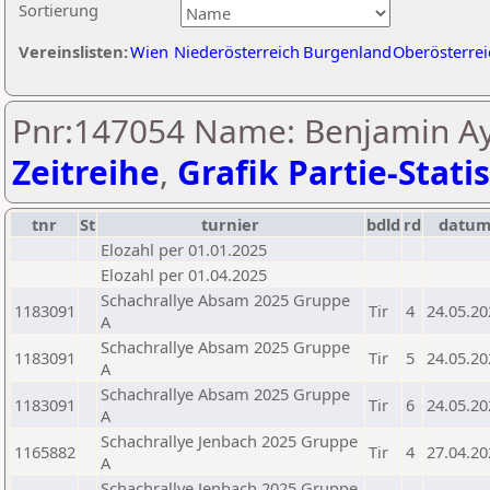
Sortierung
Vereinslisten:
Wien
Niederösterreich
Burgenland
Oberösterrei
Pnr:147054 Name: Benjamin Ay
Zeitreihe
,
Grafik Partie-Statis
tnr
St
turnier
bdld
rd
datu
Elozahl per 01.01.2025
Elozahl per 01.04.2025
Schachrallye Absam 2025 Gruppe
1183091
Tir
4
24.05.20
A
Schachrallye Absam 2025 Gruppe
1183091
Tir
5
24.05.20
A
Schachrallye Absam 2025 Gruppe
1183091
Tir
6
24.05.20
A
Schachrallye Jenbach 2025 Gruppe
1165882
Tir
4
27.04.20
A
Schachrallye Jenbach 2025 Gruppe