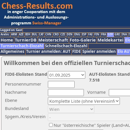
Logged on: Gast
Arabic
ARM
AZE
BIH
BUL
CAT
CHN
CRO
CZE
DEN
ENG
ESP
FAI
FIN
FRA
GER
GRE
INA
I
Home
TurnierDB
Meisterschaft
Foto-Galerie
Meldekartei
El
Turnierschach-Elozahl
Schnellschach-Elozahl
Allgemeines
Turnier anmelden: AUT
FIDE
Spieler anmelden
Elo AU
Willkommen bei den offiziellen Turnierscha
FIDE-Elolisten Stand
AUT-Elolisten Stand
7.518
Personennummer
Nachname
Vorname
Ebene
Bundesland
Spgem./Kreis/Verein
Nur "österreichische" Spieler (Land=A