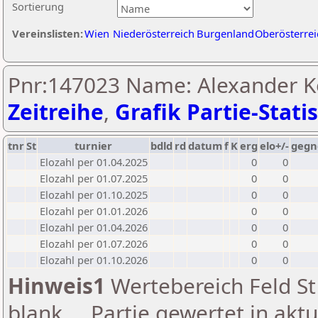
Sortierung
Vereinslisten:
Wien
Niederösterreich
Burgenland
Oberösterrei
Pnr:147023 Name: Alexander K
Zeitreihe
,
Grafik Partie-Statis
tnr
St
turnier
bdld
rd
datum
f
K
erg
elo+/-
gegn
Elozahl per 01.04.2025
0
0
Elozahl per 01.07.2025
0
0
Elozahl per 01.10.2025
0
0
Elozahl per 01.01.2026
0
0
Elozahl per 01.04.2026
0
0
Elozahl per 01.07.2026
0
0
Elozahl per 01.10.2026
0
0
Hinweis1
Wertebereich Feld St 
blank ... Partie gewertet in akt