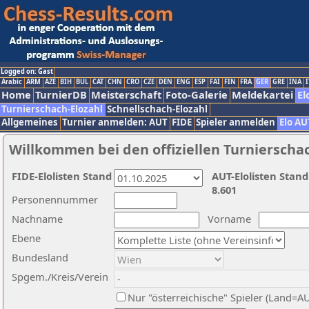
Logged on: Gast
Arabic
ARM
AZE
BIH
BUL
CAT
CHN
CRO
CZE
DEN
ENG
ESP
FAI
FIN
FRA
GER
GRE
INA
I
Home
TurnierDB
Meisterschaft
Foto-Galerie
Meldekartei
El
Turnierschach-Elozahl
Schnellschach-Elozahl
Allgemeines
Turnier anmelden: AUT
FIDE
Spieler anmelden
Elo AU
Willkommen bei den offiziellen Turnierscha
FIDE-Elolisten Stand
AUT-Elolisten Stand
8.601
Personennummer
Nachname
Vorname
Ebene
Bundesland
Spgem./Kreis/Verein
Nur "österreichische" Spieler (Land=A