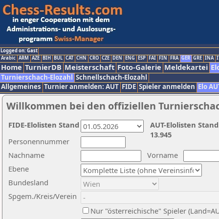
Logged on: Gast
Arabic
ARM
AZE
BIH
BUL
CAT
CHN
CRO
CZE
DEN
ENG
ESP
FAI
FIN
FRA
GER
GRE
INA
I
Home
TurnierDB
Meisterschaft
Foto-Galerie
Meldekartei
El
Turnierschach-Elozahl
Schnellschach-Elozahl
Allgemeines
Turnier anmelden: AUT
FIDE
Spieler anmelden
Elo AU
Willkommen bei den offiziellen Turnierscha
FIDE-Elolisten Stand
AUT-Elolisten Stand
13.945
Personennummer
Nachname
Vorname
Ebene
Bundesland
Spgem./Kreis/Verein
Nur "österreichische" Spieler (Land=A