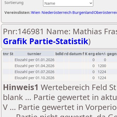
Sortierung
Vereinslisten:
Wien
Niederösterreich
Burgenland
Oberösterrei
Pnr:146981 Name: Mathias Fras
Grafik Partie-Statistik
)
tnr
St
turnier
bdld
rd
datum
f
K
erg
elo+/-
gegn
Elozahl per 01.01.2026
0
0
Elozahl per 01.04.2026
0
1200
Elozahl per 01.07.2026
0
1224
Elozahl per 01.10.2026
0
1224
Hinweis1
Wertebereich Feld St 
blank ... Partie gewertet in akt
V ... Partie gewertet in Vorperi
- ... Partie nicht gewertet, da 