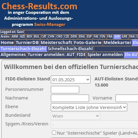
Logged on: Gast
Arabic
ARM
AZE
BIH
BUL
CAT
CHN
CRO
CZE
DEN
ENG
ESP
FAI
FIN
FRA
GER
GRE
INA
I
Home
TurnierDB
Meisterschaft
Foto-Galerie
Meldekartei
El
Turnierschach-Elozahl
Schnellschach-Elozahl
Allgemeines
Turnier anmelden: AUT
FIDE
Spieler anmelden
Elo AU
Willkommen bei den offiziellen Turnierscha
FIDE-Elolisten Stand
AUT-Elolisten Stand
13.600
Personennummer
Nachname
Vorname
Ebene
Bundesland
Spgem./Kreis/Verein
Nur "österreichische" Spieler (Land=A