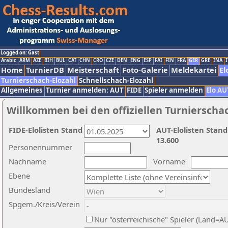
Logged on: Gast
Arabic
ARM
AZE
BIH
BUL
CAT
CHN
CRO
CZE
DEN
ENG
ESP
FAI
FIN
FRA
GER
GRE
INA
I
Home
TurnierDB
Meisterschaft
Foto-Galerie
Meldekartei
El
Turnierschach-Elozahl
Schnellschach-Elozahl
Allgemeines
Turnier anmelden: AUT
FIDE
Spieler anmelden
Elo AU
Willkommen bei den offiziellen Turnierscha
FIDE-Elolisten Stand
AUT-Elolisten Stand
13.600
Personennummer
Nachname
Vorname
Ebene
Bundesland
Spgem./Kreis/Verein
Nur "österreichische" Spieler (Land=A