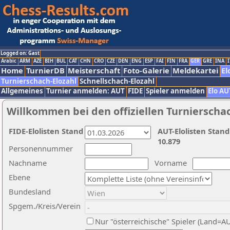
Logged on: Gast
Arabic
ARM
AZE
BIH
BUL
CAT
CHN
CRO
CZE
DEN
ENG
ESP
FAI
FIN
FRA
GER
GRE
INA
I
Home
TurnierDB
Meisterschaft
Foto-Galerie
Meldekartei
El
Turnierschach-Elozahl
Schnellschach-Elozahl
Allgemeines
Turnier anmelden: AUT
FIDE
Spieler anmelden
Elo AU
Willkommen bei den offiziellen Turnierscha
FIDE-Elolisten Stand
AUT-Elolisten Stand
10.879
Personennummer
Nachname
Vorname
Ebene
Bundesland
Spgem./Kreis/Verein
Nur "österreichische" Spieler (Land=A