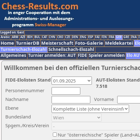
Logged on: Gast
Arabic
ARM
AZE
BIH
BUL
CAT
CHN
CRO
CZE
DEN
ENG
ESP
FAI
FIN
FRA
GER
GRE
INA
I
Home
TurnierDB
Meisterschaft
Foto-Galerie
Meldekartei
El
Turnierschach-Elozahl
Schnellschach-Elozahl
Allgemeines
Turnier anmelden: AUT
FIDE
Spieler anmelden
Elo AU
Willkommen bei den offiziellen Turnierscha
FIDE-Elolisten Stand
AUT-Elolisten Stand
7.518
Personennummer
Nachname
Vorname
Ebene
Bundesland
Spgem./Kreis/Verein
Nur "österreichische" Spieler (Land=A