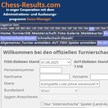
Logged on: Gast
Arabic
ARM
AZE
BIH
BUL
CAT
CHN
CRO
CZE
DEN
ENG
ESP
FAI
FIN
FRA
GER
GRE
INA
I
Home
TurnierDB
Meisterschaft
Foto-Galerie
Meldekartei
El
Turnierschach-Elozahl
Schnellschach-Elozahl
Allgemeines
Turnier anmelden: AUT
FIDE
Spieler anmelden
Elo AU
Willkommen bei den offiziellen Turnierscha
FIDE-Elolisten Stand
AUT-Elolisten Stand
7.518
Personennummer
Nachname
Vorname
Ebene
Bundesland
Spgem./Kreis/Verein
Nur "österreichische" Spieler (Land=A