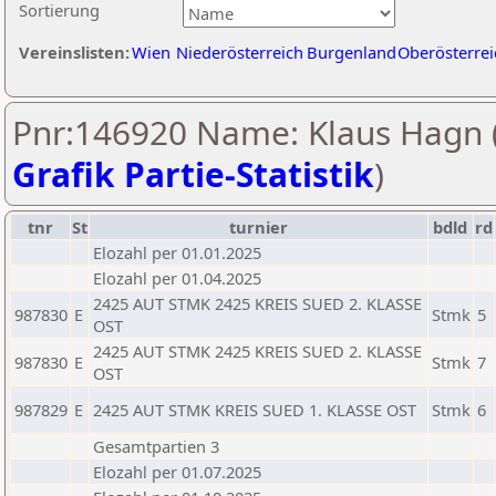
Sortierung
Vereinslisten:
Wien
Niederösterreich
Burgenland
Oberösterrei
Pnr:146920 Name: Klaus Hagn 
Grafik Partie-Statistik
)
tnr
St
turnier
bdld
rd
Elozahl per 01.01.2025
Elozahl per 01.04.2025
2425 AUT STMK 2425 KREIS SUED 2. KLASSE
987830
E
Stmk
5
OST
2425 AUT STMK 2425 KREIS SUED 2. KLASSE
987830
E
Stmk
7
OST
987829
E
2425 AUT STMK KREIS SUED 1. KLASSE OST
Stmk
6
Gesamtpartien 3
Elozahl per 01.07.2025