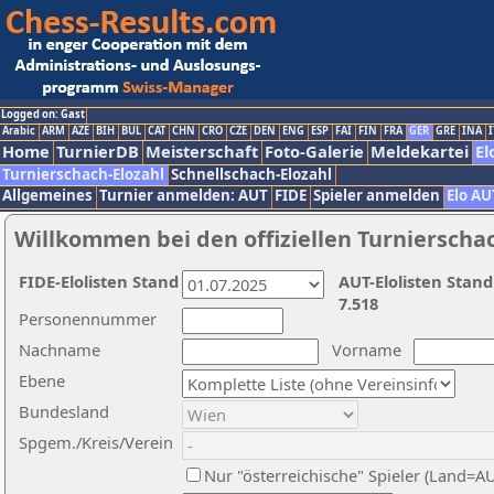
Logged on: Gast
Arabic
ARM
AZE
BIH
BUL
CAT
CHN
CRO
CZE
DEN
ENG
ESP
FAI
FIN
FRA
GER
GRE
INA
I
Home
TurnierDB
Meisterschaft
Foto-Galerie
Meldekartei
El
Turnierschach-Elozahl
Schnellschach-Elozahl
Allgemeines
Turnier anmelden: AUT
FIDE
Spieler anmelden
Elo AU
Willkommen bei den offiziellen Turnierscha
FIDE-Elolisten Stand
AUT-Elolisten Stand
7.518
Personennummer
Nachname
Vorname
Ebene
Bundesland
Spgem./Kreis/Verein
Nur "österreichische" Spieler (Land=A