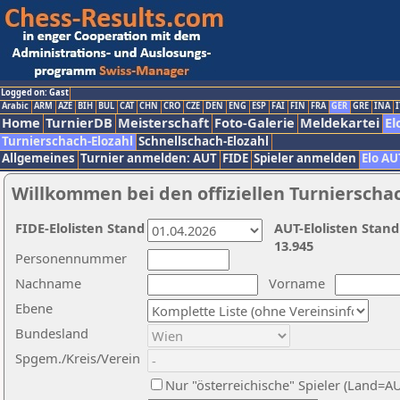
Logged on: Gast
Arabic
ARM
AZE
BIH
BUL
CAT
CHN
CRO
CZE
DEN
ENG
ESP
FAI
FIN
FRA
GER
GRE
INA
I
Home
TurnierDB
Meisterschaft
Foto-Galerie
Meldekartei
El
Turnierschach-Elozahl
Schnellschach-Elozahl
Allgemeines
Turnier anmelden: AUT
FIDE
Spieler anmelden
Elo AU
Willkommen bei den offiziellen Turnierscha
FIDE-Elolisten Stand
AUT-Elolisten Stand
13.945
Personennummer
Nachname
Vorname
Ebene
Bundesland
Spgem./Kreis/Verein
Nur "österreichische" Spieler (Land=A