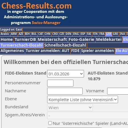
Logged on: Gast
Arabic
ARM
AZE
BIH
BUL
CAT
CHN
CRO
CZE
DEN
ENG
ESP
FAI
FIN
FRA
GER
GRE
INA
I
Home
TurnierDB
Meisterschaft
Foto-Galerie
Meldekartei
El
Turnierschach-Elozahl
Schnellschach-Elozahl
Allgemeines
Turnier anmelden: AUT
FIDE
Spieler anmelden
Elo AU
Willkommen bei den offiziellen Turnierscha
FIDE-Elolisten Stand
AUT-Elolisten Stand
10.879
Personennummer
Nachname
Vorname
Ebene
Bundesland
Spgem./Kreis/Verein
Nur "österreichische" Spieler (Land=A