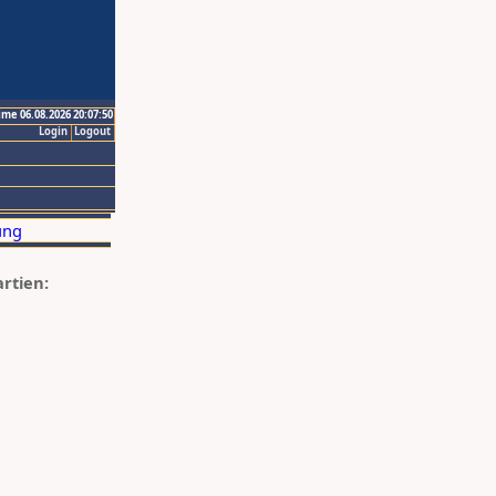
ime 06.08.2026 20:07:50
Login
Logout
artien: