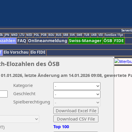
Servert
TA
JPN
MKD
LTU
NED
POL
POR
ROU
RUS
SRB
SVK
SWE
TUR
UKR
VIE
FontSize:11pt
ozahlen
FAQ
Onlineanmeldung
Swiss-Manager
ÖSB
FIDE
T
Elo Vorschau
Elo FIDE
ch-Elozahlen des ÖSB
 01.01.2026, letzte Änderung am 14.01.2026 09:08, gewertete P
Kategorie
Geschlecht
Spielberechtigung
Top 100
UT)