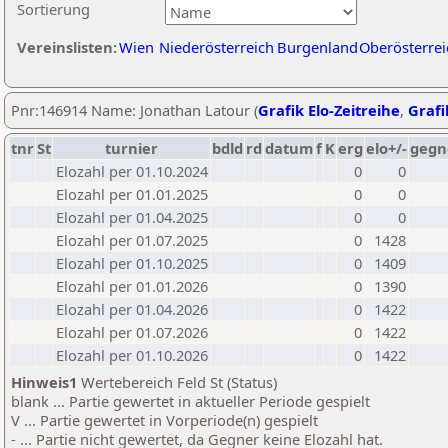
Sortierung
Vereinslisten:
Wien
Niederösterreich
Burgenland
Oberösterrei
Pnr:146914 Name: Jonathan Latour (
Grafik Elo-Zeitreihe
,
Grafi
tnr
St
turnier
bdld
rd
datum
f
K
erg
elo+/-
gegn
Elozahl per 01.10.2024
0
0
Elozahl per 01.01.2025
0
0
Elozahl per 01.04.2025
0
0
Elozahl per 01.07.2025
0
1428
Elozahl per 01.10.2025
0
1409
Elozahl per 01.01.2026
0
1390
Elozahl per 01.04.2026
0
1422
Elozahl per 01.07.2026
0
1422
Elozahl per 01.10.2026
0
1422
Hinweis1
Wertebereich Feld St (Status)
blank ... Partie gewertet in aktueller Periode gespielt
V ... Partie gewertet in Vorperiode(n) gespielt
- ... Partie nicht gewertet, da Gegner keine Elozahl hat.