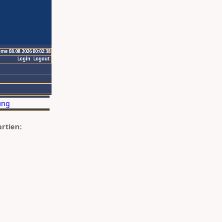
ime 08.08.2026 00:02:38
Login
Logout
artien: