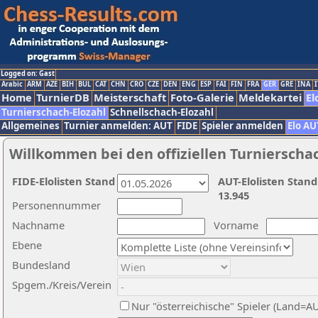
Logged on: Gast
Arabic
ARM
AZE
BIH
BUL
CAT
CHN
CRO
CZE
DEN
ENG
ESP
FAI
FIN
FRA
GER
GRE
INA
I
Home
TurnierDB
Meisterschaft
Foto-Galerie
Meldekartei
El
Turnierschach-Elozahl
Schnellschach-Elozahl
Allgemeines
Turnier anmelden: AUT
FIDE
Spieler anmelden
Elo AU
Willkommen bei den offiziellen Turnierscha
FIDE-Elolisten Stand
AUT-Elolisten Stand
13.945
Personennummer
Nachname
Vorname
Ebene
Bundesland
Spgem./Kreis/Verein
Nur "österreichische" Spieler (Land=A