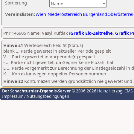
Sortierung
Vereinslisten:
Wien
Niederösterreich
Burgenland
Oberösterrei
Pnr:146905 Name: Vasyl Kuftiak (
Grafik Elo-Zeitreihe
,
Grafik Pa
Hinweis1
Wertebereich Feld St (Status)
blank ... Partie gewertet in aktueller Periode gespielt
V ... Partie gewertet in Vorperiode(n) gespielt
- ... Partie nicht gewertet, da Gegner keine Elozahl hat.
E ... Partie vorgemerkt zur Berechnung der Einstiegselozahl in
K ... Korrektur wegen doppelter Personennummer.
Hinweis2
Kontumazen werden grundsätzlich nie gewertet und sin
Der Schachturnier-Ergebnis-Server
© 2006-2026 Heinz Herzog
, CMS
Impressum / Nutzungsbedingungen