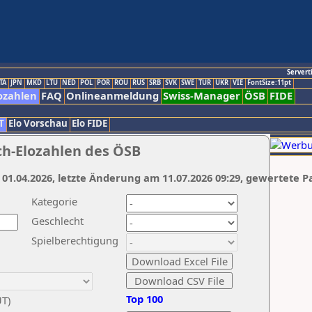
Servert
TA
JPN
MKD
LTU
NED
POL
POR
ROU
RUS
SRB
SVK
SWE
TUR
UKR
VIE
FontSize:11pt
ozahlen
FAQ
Onlineanmeldung
Swiss-Manager
ÖSB
FIDE
T
Elo Vorschau
Elo FIDE
ch-Elozahlen des ÖSB
 01.04.2026, letzte Änderung am 11.07.2026 09:29, gewertete P
Kategorie
Geschlecht
Spielberechtigung
Top 100
UT)