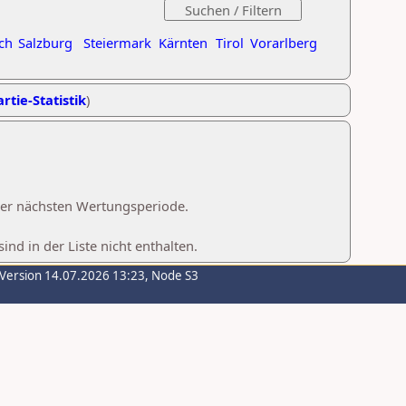
ch
Salzburg
Steiermark
Kärnten
Tirol
Vorarlberg
rtie-Statistik
)
 der nächsten Wertungsperiode.
d in der Liste nicht enthalten.
-Version 14.07.2026 13:23, Node S3