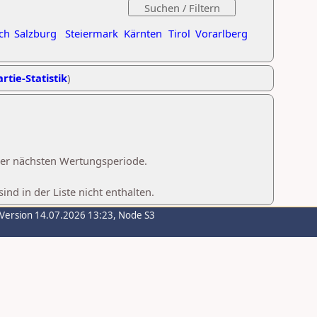
ch
Salzburg
Steiermark
Kärnten
Tirol
Vorarlberg
rtie-Statistik
)
 der nächsten Wertungsperiode.
d in der Liste nicht enthalten.
-Version 14.07.2026 13:23, Node S3