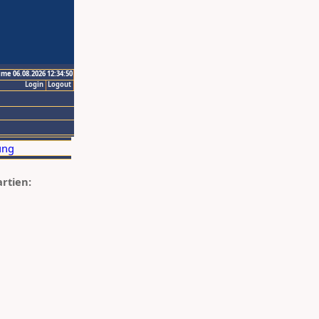
ime 06.08.2026 12:34:50
Login
Logout
artien: