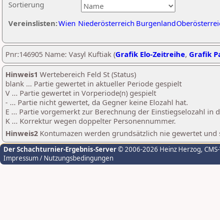
Sortierung
Vereinslisten:
Wien
Niederösterreich
Burgenland
Oberösterrei
Pnr:146905 Name: Vasyl Kuftiak (
Grafik Elo-Zeitreihe
,
Grafik Pa
Hinweis1
Wertebereich Feld St (Status)
blank ... Partie gewertet in aktueller Periode gespielt
V ... Partie gewertet in Vorperiode(n) gespielt
- ... Partie nicht gewertet, da Gegner keine Elozahl hat.
E ... Partie vorgemerkt zur Berechnung der Einstiegselozahl in
K ... Korrektur wegen doppelter Personennummer.
Hinweis2
Kontumazen werden grundsätzlich nie gewertet und sin
Der Schachturnier-Ergebnis-Server
© 2006-2026 Heinz Herzog
, CMS
Impressum / Nutzungsbedingungen