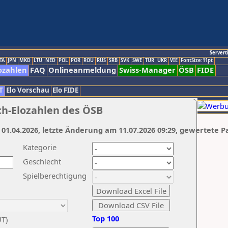
Servert
TA
JPN
MKD
LTU
NED
POL
POR
ROU
RUS
SRB
SVK
SWE
TUR
UKR
VIE
FontSize:11pt
ozahlen
FAQ
Onlineanmeldung
Swiss-Manager
ÖSB
FIDE
T
Elo Vorschau
Elo FIDE
ch-Elozahlen des ÖSB
 01.04.2026, letzte Änderung am 11.07.2026 09:29, gewertete P
Kategorie
Geschlecht
Spielberechtigung
Top 100
UT)