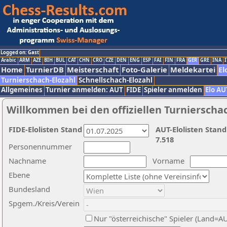
Logged on: Gast
Arabic
ARM
AZE
BIH
BUL
CAT
CHN
CRO
CZE
DEN
ENG
ESP
FAI
FIN
FRA
GER
GRE
INA
I
Home
TurnierDB
Meisterschaft
Foto-Galerie
Meldekartei
El
Turnierschach-Elozahl
Schnellschach-Elozahl
Allgemeines
Turnier anmelden: AUT
FIDE
Spieler anmelden
Elo AU
Willkommen bei den offiziellen Turnierscha
FIDE-Elolisten Stand
AUT-Elolisten Stand
7.518
Personennummer
Nachname
Vorname
Ebene
Bundesland
Spgem./Kreis/Verein
Nur "österreichische" Spieler (Land=A