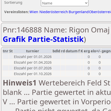
Sortierung
Vereinslisten:
Wien
Niederösterreich
Burgenland
Oberösterrei
Pnr:146888 Name: Rigon Omaj 
Grafik Partie-Statistik
)
tnr
St
turnier
bdld
rd
datum
f
K
erg
elo+/-
gegn
Elozahl per 01.01.2026
0
0
Elozahl per 01.04.2026
0
0
Elozahl per 01.07.2026
0
0
Elozahl per 01.10.2026
0
0
Hinweis1
Wertebereich Feld St 
blank ... Partie gewertet in akt
V ... Partie gewertet in Vorperi
- ... Partie nicht gewertet, da 