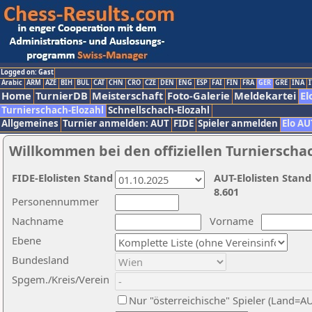
Logged on: Gast
Arabic
ARM
AZE
BIH
BUL
CAT
CHN
CRO
CZE
DEN
ENG
ESP
FAI
FIN
FRA
GER
GRE
INA
I
Home
TurnierDB
Meisterschaft
Foto-Galerie
Meldekartei
El
Turnierschach-Elozahl
Schnellschach-Elozahl
Allgemeines
Turnier anmelden: AUT
FIDE
Spieler anmelden
Elo AU
Willkommen bei den offiziellen Turnierscha
FIDE-Elolisten Stand
AUT-Elolisten Stand
8.601
Personennummer
Nachname
Vorname
Ebene
Bundesland
Spgem./Kreis/Verein
Nur "österreichische" Spieler (Land=A