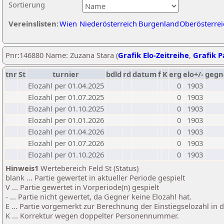
Sortierung
Vereinslisten:
Wien
Niederösterreich
Burgenland
Oberösterrei
Pnr:146880 Name: Zuzana Stara (
Grafik Elo-Zeitreihe
,
Grafik Pa
tnr
St
turnier
bdld
rd
datum
f
K
erg
elo+/-
gegn
Elozahl per 01.04.2025
0
1903
Elozahl per 01.07.2025
0
1903
Elozahl per 01.10.2025
0
1903
Elozahl per 01.01.2026
0
1903
Elozahl per 01.04.2026
0
1903
Elozahl per 01.07.2026
0
1903
Elozahl per 01.10.2026
0
1903
Hinweis1
Wertebereich Feld St (Status)
blank ... Partie gewertet in aktueller Periode gespielt
V ... Partie gewertet in Vorperiode(n) gespielt
- ... Partie nicht gewertet, da Gegner keine Elozahl hat.
E ... Partie vorgemerkt zur Berechnung der Einstiegselozahl in
K ... Korrektur wegen doppelter Personennummer.