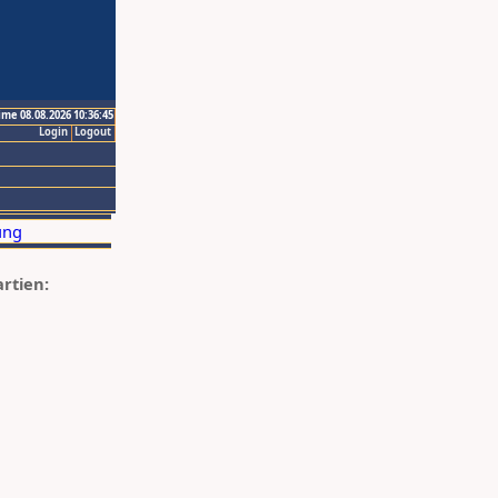
ime 08.08.2026 10:36:45
Login
Logout
artien: