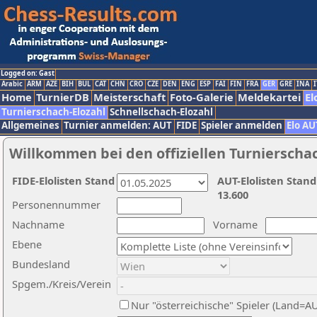
Logged on: Gast
Arabic
ARM
AZE
BIH
BUL
CAT
CHN
CRO
CZE
DEN
ENG
ESP
FAI
FIN
FRA
GER
GRE
INA
I
Home
TurnierDB
Meisterschaft
Foto-Galerie
Meldekartei
El
Turnierschach-Elozahl
Schnellschach-Elozahl
Allgemeines
Turnier anmelden: AUT
FIDE
Spieler anmelden
Elo AU
Willkommen bei den offiziellen Turnierscha
FIDE-Elolisten Stand
AUT-Elolisten Stand
13.600
Personennummer
Nachname
Vorname
Ebene
Bundesland
Spgem./Kreis/Verein
Nur "österreichische" Spieler (Land=A