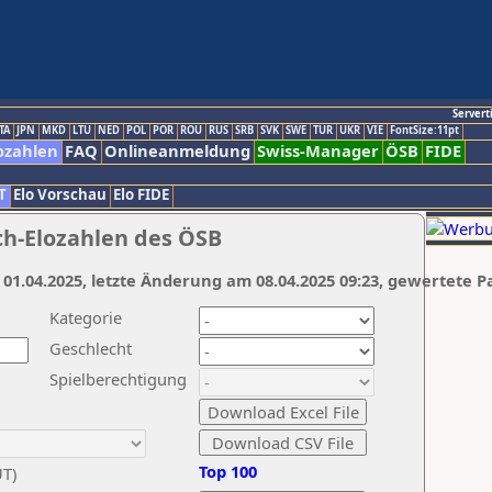
Servert
TA
JPN
MKD
LTU
NED
POL
POR
ROU
RUS
SRB
SVK
SWE
TUR
UKR
VIE
FontSize:11pt
ozahlen
FAQ
Onlineanmeldung
Swiss-Manager
ÖSB
FIDE
T
Elo Vorschau
Elo FIDE
ch-Elozahlen des ÖSB
 01.04.2025, letzte Änderung am 08.04.2025 09:23, gewertete P
Kategorie
Geschlecht
Spielberechtigung
Top 100
UT)