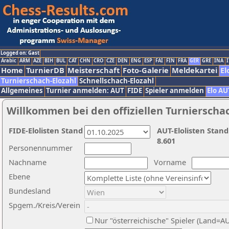
Logged on: Gast
Arabic
ARM
AZE
BIH
BUL
CAT
CHN
CRO
CZE
DEN
ENG
ESP
FAI
FIN
FRA
GER
GRE
INA
I
Home
TurnierDB
Meisterschaft
Foto-Galerie
Meldekartei
El
Turnierschach-Elozahl
Schnellschach-Elozahl
Allgemeines
Turnier anmelden: AUT
FIDE
Spieler anmelden
Elo AU
Willkommen bei den offiziellen Turnierscha
FIDE-Elolisten Stand
AUT-Elolisten Stand
8.601
Personennummer
Nachname
Vorname
Ebene
Bundesland
Spgem./Kreis/Verein
Nur "österreichische" Spieler (Land=A