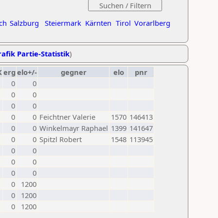
ch
Salzburg
Steiermark
Kärnten
Tirol
Vorarlberg
afik Partie-Statistik
)
K
erg
elo+/-
gegner
elo
pnr
0
0
0
0
0
0
0
0
Feichtner Valerie
1570
146413
0
0
Winkelmayr Raphael
1399
141647
0
0
Spitzl Robert
1548
113945
0
0
0
0
0
0
0
1200
0
1200
0
1200