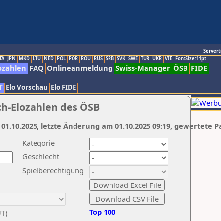
Servert
TA
JPN
MKD
LTU
NED
POL
POR
ROU
RUS
SRB
SVK
SWE
TUR
UKR
VIE
FontSize:11pt
ozahlen
FAQ
Onlineanmeldung
Swiss-Manager
ÖSB
FIDE
T
Elo Vorschau
Elo FIDE
ch-Elozahlen des ÖSB
 01.10.2025, letzte Änderung am 01.10.2025 09:19, gewertete P
Kategorie
Geschlecht
Spielberechtigung
Top 100
UT)