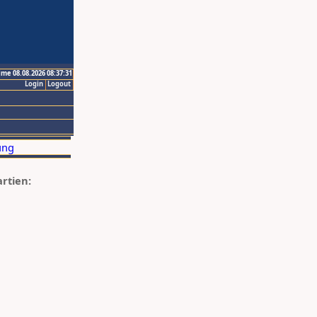
ime 08.08.2026 08:37:31
Login
Logout
artien: