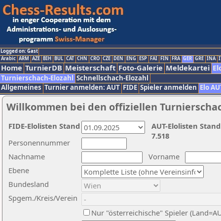
Logged on: Gast
Arabic
ARM
AZE
BIH
BUL
CAT
CHN
CRO
CZE
DEN
ENG
ESP
FAI
FIN
FRA
GER
GRE
INA
I
Home
TurnierDB
Meisterschaft
Foto-Galerie
Meldekartei
El
Turnierschach-Elozahl
Schnellschach-Elozahl
Allgemeines
Turnier anmelden: AUT
FIDE
Spieler anmelden
Elo AU
Willkommen bei den offiziellen Turnierscha
FIDE-Elolisten Stand
AUT-Elolisten Stand
7.518
Personennummer
Nachname
Vorname
Ebene
Bundesland
Spgem./Kreis/Verein
Nur "österreichische" Spieler (Land=A