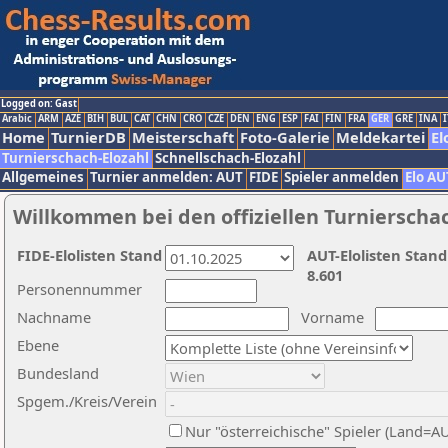
Logged on: Gast
Arabic
ARM
AZE
BIH
BUL
CAT
CHN
CRO
CZE
DEN
ENG
ESP
FAI
FIN
FRA
GER
GRE
INA
I
Home
TurnierDB
Meisterschaft
Foto-Galerie
Meldekartei
El
Turnierschach-Elozahl
Schnellschach-Elozahl
Allgemeines
Turnier anmelden: AUT
FIDE
Spieler anmelden
Elo AU
Willkommen bei den offiziellen Turnierscha
FIDE-Elolisten Stand
AUT-Elolisten Stand
8.601
Personennummer
Nachname
Vorname
Ebene
Bundesland
Spgem./Kreis/Verein
Nur "österreichische" Spieler (Land=A